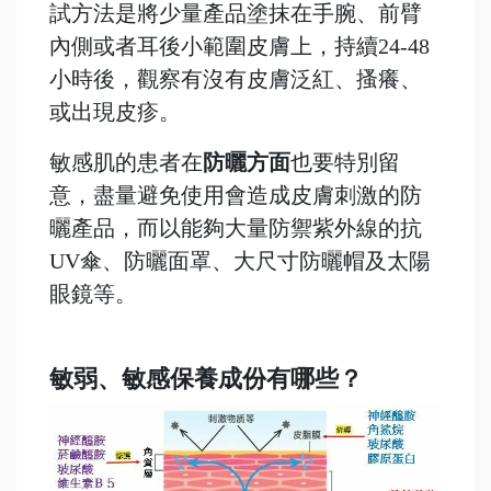
試方法是將少量產品塗抹在手腕、前臂
內側或者耳後小範圍皮膚上，持續24-48
小時後，觀察有沒有皮膚泛紅、搔癢、
或出現皮疹。
敏感肌的患者在
防曬方面
也要特別留
意，盡量避免使用會造成皮膚刺激的防
曬產品，而以能夠大量防禦紫外線的抗
UV傘、防曬面罩、大尺寸防曬帽及太陽
眼鏡等。
敏弱、敏感保養成份有哪些？