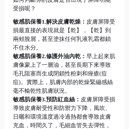
受損呢？
敏感肌保養1.解決皮膚乾燥：
皮膚屏障受
損最直接的表現就是【乾】，【乾】到
兩頰脫屑，甚至塗抹任何乳液乳霜都鎖
不住水分。
敏感肌保養2.修護外油內乾：
早上起來肌
膚像蒙上了一層油，甚至長期下來導致
毛孔阻塞而生成閉鎖性粉刺和痤瘡(痘
痘)。實際上，肌膚內部的乾燥緊繃感絲
毫不輸乾性肌膚狀況。
敏感肌保養3.預防紅血絲：
皮膚屏障受損
導致皮膚耐受性和防禦力下降，風吹、
日曬和環境溫度過冷過熱都會導致皮膚
充血，時間久了，毛細血管失去彈性，