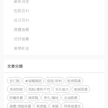
最新消息
危肌百科
成分百科
媒體推薦
好評推薦
美學影音
文章分類
杏仁酸
★疑難雜症
痘痘/粉刺
乾燥肌膚
清潔卸妝
斑點/膚色不均
毛孔粗大
敏感肌膚
防曬保養
玻尿酸
老化/皺紋
出油肌膚
身體/頭髮保養
熊果酸
果酸
特殊皮膚炎