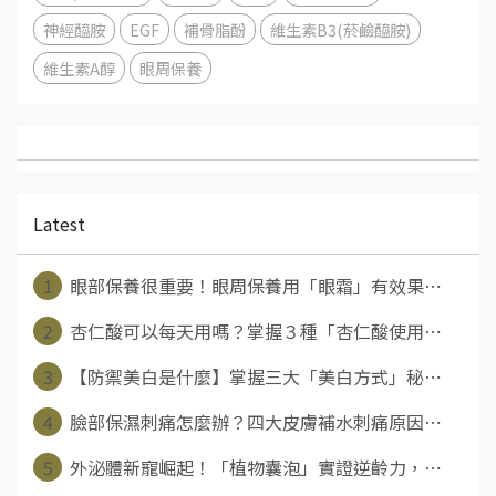
神經醯胺
EGF
補骨脂酚
維生素B3(菸鹼醯胺)
維生素A醇
眼周保養
Latest
1
眼部保養很重要！眼周保養用「眼霜」有效果⋯
2
杏仁酸可以每天用嗎？掌握３種「杏仁酸使用⋯
3
【防禦美白是什麼】掌握三大「美白方式」秘⋯
4
臉部保濕刺痛怎麼辦？四大皮膚補水刺痛原因⋯
5
外泌體新寵崛起！「植物囊泡」實證逆齡力，⋯