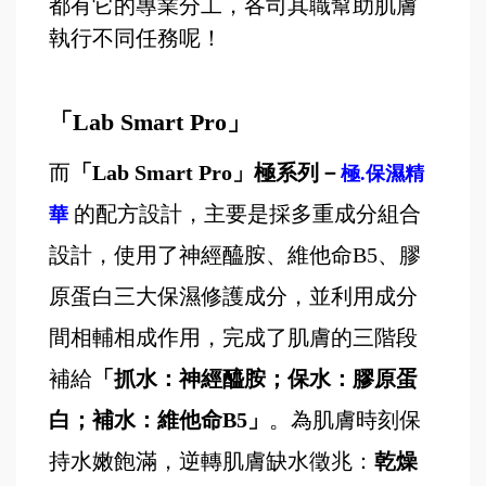
都有它的專業分工，各司其職幫助肌膚
執行不同任務呢！
「Lab Smart Pro」
而
「Lab Smart Pro」極系列－
極.保濕精
的配方設計，主要是採多重成分組合
華
設計，使用了神經醯胺、維他命B5、膠
原蛋白三大保濕修護成分，並利用成分
間相輔相成作用，完成了肌膚的三階段
補給
「抓水：神經醯胺；保水：膠原蛋
白；補水：維他命B5」
。為肌膚時刻保
持水嫩飽滿，逆轉肌膚缺水徵兆：
乾燥