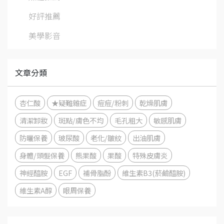
好評推薦
美學影音
文章分類
杏仁酸
★疑難雜症
痘痘/粉刺
乾燥肌膚
清潔卸妝
斑點/膚色不均
毛孔粗大
敏感肌膚
防曬保養
玻尿酸
老化/皺紋
出油肌膚
身體/頭髮保養
熊果酸
果酸
特殊皮膚炎
神經醯胺
EGF
補骨脂酚
維生素B3(菸鹼醯胺)
維生素A醇
眼周保養