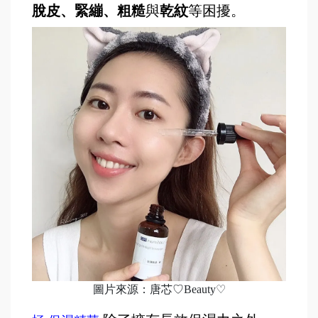
脫皮、緊繃、粗糙
與
乾紋
等困擾。
圖片來源：唐芯♡Beauty♡