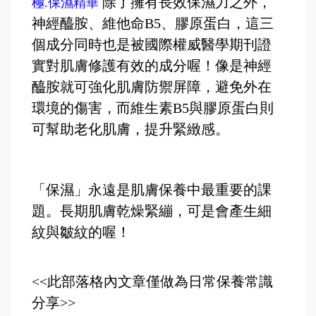
除了擁有長效保濕力之外，
極.保濕精華
神經醯胺、維他命B5、膠原蛋白，這三
個成分同時也是被國際權威醫學期刊證
實對肌膚修護有效的成分喔！像是神經
醯胺就可強化肌膚防禦屏障，避免外在
環境的傷害，而維生素B5與膠原蛋白則
可幫助老化肌膚，提升緊緻感。
「保濕」永遠是肌膚保養中最重要的課
題。長期肌膚乾燥緊繃，可是會產生細
紋與皺紋的喔！
<<此部落格內文章僅做為日常保養常識
分享>>