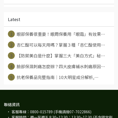
Latest
1
眼部保養很重要！眼周保養用「眼霜」有效果⋯
2
杏仁酸可以每天用嗎？掌握３種「杏仁酸使用⋯
3
【防禦美白是什麼】掌握三大「美白方式」秘⋯
4
臉部保濕刺痛怎麼辦？四大皮膚補水刺痛原因⋯
5
抗老保養品完整指南｜10大明星成分解析,⋯
聯絡資訊
客服專線：0800-015789 (手機請撥07-7022866)
客服時間：週一至週五 8:30~12:30；13:30~17:30 (不含國定例