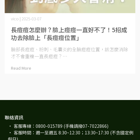
vico | 2025-03-07
長痘痘怎麼辦？臉上痘痘一直好不了！5招成
功去除臉上「長痘痘位置」
臉部長痘痘、粉刺、毛囊炎的全臉痘痘位置，該怎麼消除
才不會重複一直長痘痘？⋯
Read More
聯絡資訊
客服專線：0800-015789 (手機請撥07-7022866)
客服時間：週一至週五 8:30~12:30；13:30~17:30 (不含國定例
假日)