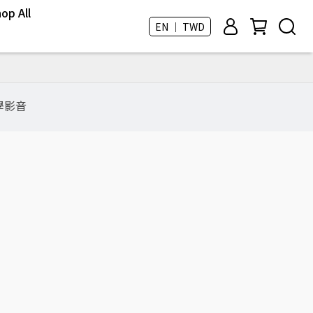
op All
EN ｜ TWD
學影音