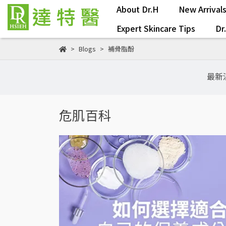
About Dr.H
New Arrival
Expert Skincare Tips
Dr
Blogs
補骨脂酚
最新
危肌百科