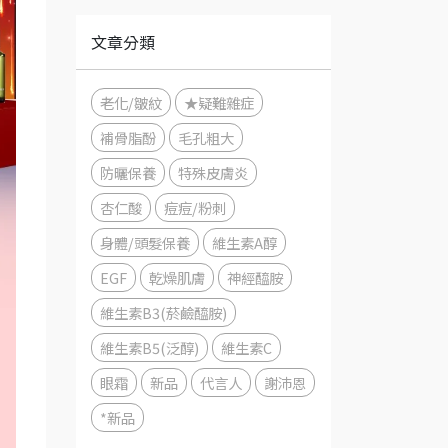
文章分類
老化/皺紋
★疑難雜症
補骨脂酚
毛孔粗大
防曬保養
特殊皮膚炎
杏仁酸
痘痘/粉刺
身體/頭髮保養
維生素A醇
EGF
乾燥肌膚
神經醯胺
維生素B3(菸鹼醯胺)
維生素B5(泛醇)
維生素C
眼霜
新品
代言人
謝沛恩
*新品