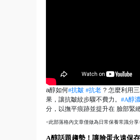
a醇如何
#抗皺
#抗老
? 怎麼利用
果，讓抗皺紋步驟不費力。
#A醇
分，以撫平痕跡並提升在 臉部緊
<此部落格內文章僅做為日常保養常識分享
A
醇話題趨勢！讓臉蛋永遠保存