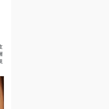
皮
層
視