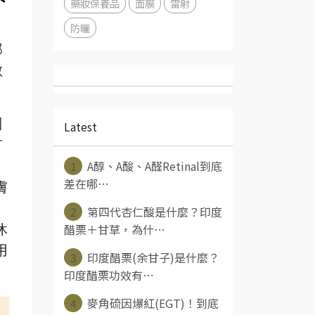
藥妝保養品
面膜
雷射
防曬
那
數
列
Latest
有
1
A醇、A酸、A醛Retinal到底
差在哪⋯
膚
、
2
第四代杏仁酸是什麼？印度
醋栗＋甘草，為什⋯
休
用
3
印度醋栗(余甘子)是什麼？
。
印度醋栗功效有⋯
4
麥角硫因爆紅(EGT)！到底