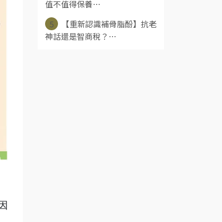
值不值得保養⋯
5
【重新認識補骨脂酚】抗老
神話還是智商稅？⋯
因