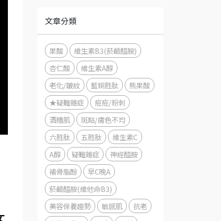
文章分類
果酸
維生素B3(菸鹼醯胺)
杏仁酸
維生素A醇
老化/皺紋
藍銅胜肽
熊果酸
★疑難雜症
痘痘/粉刺
酒糟肌
斑點/膚色不均
六胜肽
五胜肽
維生素C
A醇
疑難雜症
神經醯胺
補骨脂酚
早C晚A
菸鹼醯胺(維他命B3)
美容保養趨勢
敏感肌
抗老
女