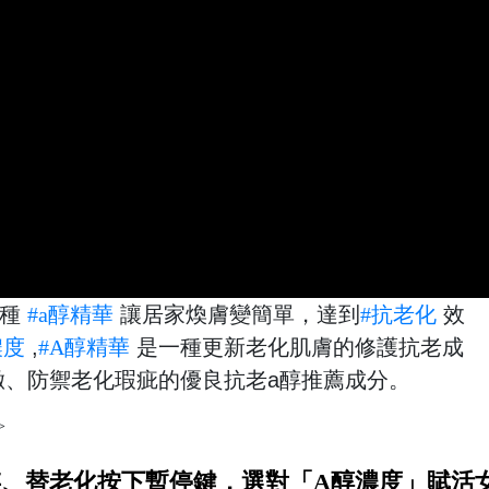
三種
#a醇精華
讓居家煥膚變簡單，達到
#抗老化
效
濃度
,
#A醇精華
是一種更新老化肌膚的修護抗老成
緻、防禦老化瑕疵的優良抗老a醇推薦成分。
>
、替老化按下暫停鍵，選對「A醇濃度」賦活