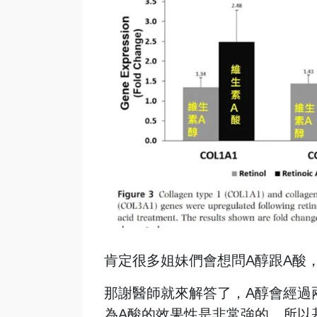
肯定很多姐妹們會想問A醇跟A酸
那謝醫師就來解答了，A醇會經過
為A酸的效果性是非常強的，所以