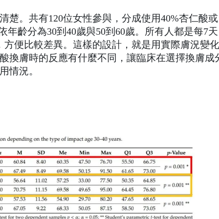
楚。共有120位女性參與，分成使用40%杏仁酸或
依年齡分為30到40歲與50到60歲。所有人都是每7天
，方便比較差異。這樣的設計，就是用實際膚況變
酸換膚時的反應有什麼不同，讓臨床在選擇換膚成
用情況。