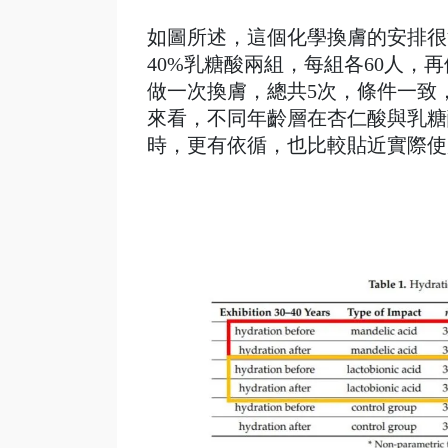
如圖所述，這個化學換膚的安排很清
40%乳糖酸兩組，每組各60人，再
做一次換膚，總共5次，條件一致
來看，不同年齡層在杏仁酸與乳糖
時，更有依循，也比較貼近實際使