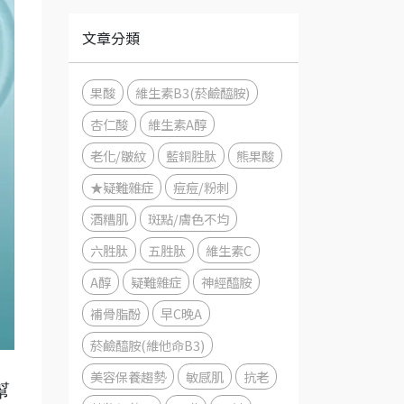
文章分類
果酸
維生素B3(菸鹼醯胺)
杏仁酸
維生素A醇
老化/皺紋
藍銅胜肽
熊果酸
★疑難雜症
痘痘/粉刺
酒糟肌
斑點/膚色不均
六胜肽
五胜肽
維生素C
A醇
疑難雜症
神經醯胺
補骨脂酚
早C晚A
菸鹼醯胺(維他命B3)
、
美容保養趨勢
敏感肌
抗老
幫