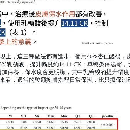
表現上，這三種做法都有進步。使用40%杏仁酸後，
40%乳糖酸，提升幅度約14.11 CK；單純擦保濕霜，
，換膚加保養，保水度會更明顯，其中乳糖酸的提升幅度
肌膚來看，適當的酸類換膚搭配日常保濕，比只擦保濕