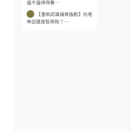
值不值得保養⋯
5
【重新認識補骨脂酚】抗老
神話還是智商稅？⋯