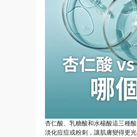
杏仁酸、乳糖酸和水楊酸這三種酸
淡化痘痘或粉刺，讓肌膚變得更光