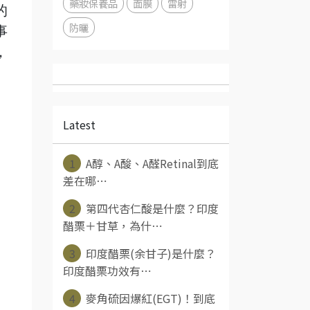
藥妝保養品
面膜
雷射
的
防曬
事
，
Latest
1
A醇、A酸、A醛Retinal到底
差在哪⋯
2
第四代杏仁酸是什麼？印度
醋栗＋甘草，為什⋯
3
印度醋栗(余甘子)是什麼？
印度醋栗功效有⋯
4
麥角硫因爆紅(EGT)！到底