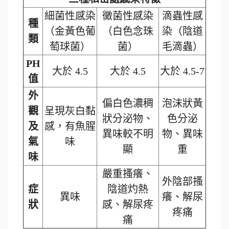
細菌性感染
黴菌性感染
滴蟲性感
種
（金黃色葡
（白色念珠
染（陰道
類
萄球菌）
菌）
毛滴蟲）
PH
大於 4.5
大於 4.5
大於 4.5-7
值
外
偏白色濃稠
泡沫狀黃
觀
呈現灰白黏
狀分泌物、
色分泌
及
感，有魚腥
異味較不明
物、異味
氣
味
顯
重
味
嚴重搔癢、
外陰部搔
症
陰道灼熱
異味
癢、解尿
狀
感、解尿疼
疼痛
痛