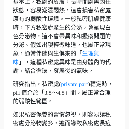
基本上，私處的皮膚，長時間處再悶住
狀態，容易潮濕悶熱，這會損害私密處
原有的弱酸性環境。
一般私密肌膚健康
時，下方私密處產生的分泌，會呈現白
色分泌物，這不會帶異味和搔癢問題的
分泌。假如出現輕微味道，也屬正常現
象，通常伴隨與生俱來的「
生理氣
味
」，這種私密處異味是由身體內的代
謝，結合循環，發展後的氣味。
研究指出，私密處(
private part
)穩定時，
pH 值介於「3.5～4.5」間，屬正常合理
的弱酸性範圍。
如果私密保養的習慣忽視，則容易讓私
密處分泌物變多，進而導致私密處長痘