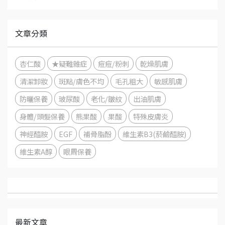
文章分類
杏仁酸
★疑難雜症
痘痘/粉刺
乾燥肌膚
清潔卸妝
斑點/膚色不均
毛孔粗大
敏感肌膚
防曬保養
玻尿酸
老化/皺紋
出油肌膚
身體/頭髮保養
熊果酸
果酸
特殊皮膚炎
神經醯胺
EGF
補骨脂酚
維生素B3(菸鹼醯胺)
維生素A醇
眼周保養
最新文章