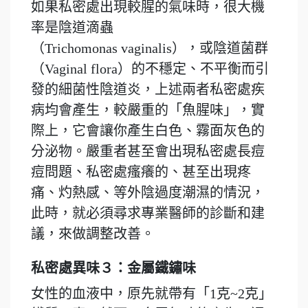
如果私密處出現較腥的氣味時，很大機
率是陰道滴蟲
（Trichomonas vaginalis），或陰道菌群
（Vaginal flora）的不穩定、不平衡而引
發的細菌性陰道炎，上述兩者私密處疾
病均會產生，較嚴重的「魚腥味」，實
際上，它會讓你產生白色、霧面灰色的
分泌物。嚴重者甚至會出現私密處長痘
痘問題、私密處瘙癢的、甚至出現疼
痛、灼熱感、等外陰過度潮濕的情況，
此時，就必須尋求專業醫師的診斷和建
議，來做調整改善。
私密處異味３：金屬鐵鏽味
女性的血液中，原先就帶有「1克~2克」