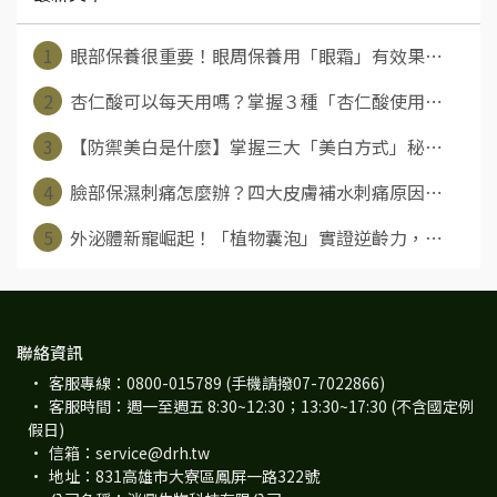
1
眼部保養很重要！眼周保養用「眼霜」有效果⋯
2
杏仁酸可以每天用嗎？掌握３種「杏仁酸使用⋯
3
【防禦美白是什麼】掌握三大「美白方式」秘⋯
4
臉部保濕刺痛怎麼辦？四大皮膚補水刺痛原因⋯
5
外泌體新寵崛起！「植物囊泡」實證逆齡力，⋯
聯絡資訊
客服專線：0800-015789 (手機請撥07-7022866)
客服時間：週一至週五 8:30~12:30；13:30~17:30 (不含國定例
假日)
信箱：service@drh.tw
地址：831高雄市大寮區鳳屏一路322號