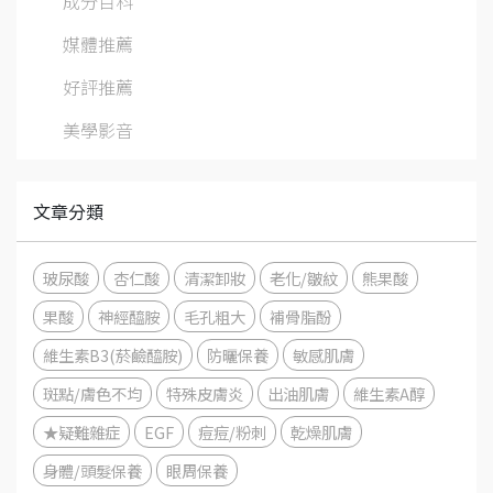
成分百科
媒體推薦
好評推薦
美學影音
文章分類
玻尿酸
杏仁酸
清潔卸妝
老化/皺紋
熊果酸
果酸
神經醯胺
毛孔粗大
補骨脂酚
維生素B3(菸鹼醯胺)
防曬保養
敏感肌膚
斑點/膚色不均
特殊皮膚炎
出油肌膚
維生素A醇
★疑難雜症
EGF
痘痘/粉刺
乾燥肌膚
身體/頭髮保養
眼周保養