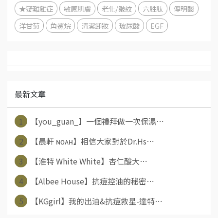
★疑難雜症
敏感肌膚
老化/皺紋
六胜肽
傳明酸
洋甘菊
角鯊烷
清潔卸妝
玻尿酸
EGF
最新文章
1
【you_guan_】一個禮拜做一次保濕⋯
2
【晨軒 ɴᴏᴀʜ】相信大家對於Dr.Hs⋯
3
【淮特 White White】杏仁酸大⋯
4
【Albee House】抗痘控油的秘密⋯
5
【KGgirl】我的出油&抗痘救星-達特⋯