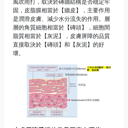
風吹雨打，取決於磚牆結構是否穩定牢
固，皮脂膜相當於【牆皮】，主要作用
是潤滑皮膚、減少水分流失的作用。層
層的角質細胞相當於【磚頭】，細胞間
脂質相當於【灰泥】，皮膚屏障的品質
直接取決於【磚頭】和【灰泥】的好
壞。