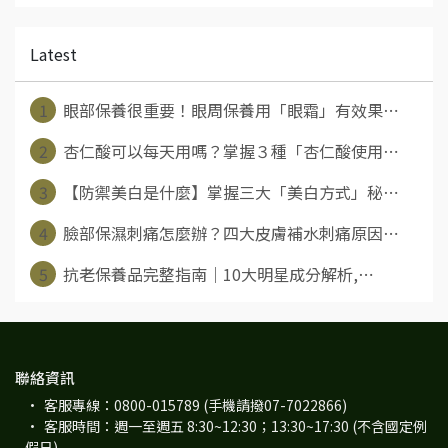
Latest
1
眼部保養很重要！眼周保養用「眼霜」有效果⋯
2
杏仁酸可以每天用嗎？掌握３種「杏仁酸使用⋯
3
【防禦美白是什麼】掌握三大「美白方式」秘⋯
4
臉部保濕刺痛怎麼辦？四大皮膚補水刺痛原因⋯
5
抗老保養品完整指南｜10大明星成分解析,⋯
聯絡資訊
客服專線：0800-015789 (手機請撥07-7022866)
客服時間：週一至週五 8:30~12:30；13:30~17:30 (不含國定例
假日)