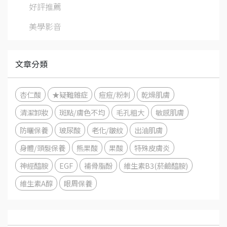
好評推薦
美學影音
文章分類
杏仁酸
★疑難雜症
痘痘/粉刺
乾燥肌膚
清潔卸妝
斑點/膚色不均
毛孔粗大
敏感肌膚
防曬保養
玻尿酸
老化/皺紋
出油肌膚
身體/頭髮保養
熊果酸
果酸
特殊皮膚炎
神經醯胺
EGF
補骨脂酚
維生素B3(菸鹼醯胺)
維生素A醇
眼周保養