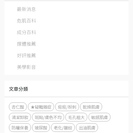
最新消息
危肌百科
成分百科
媒體推薦
好評推薦
美學影音
文章分類
杏仁酸
★疑難雜症
痘痘/粉刺
乾燥肌膚
清潔卸妝
斑點/膚色不均
毛孔粗大
敏感肌膚
防曬保養
玻尿酸
老化/皺紋
出油肌膚