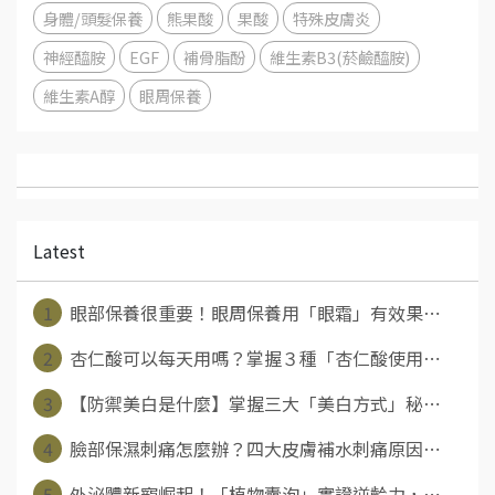
身體/頭髮保養
熊果酸
果酸
特殊皮膚炎
神經醯胺
EGF
補骨脂酚
維生素B3(菸鹼醯胺)
維生素A醇
眼周保養
Latest
1
眼部保養很重要！眼周保養用「眼霜」有效果⋯
2
杏仁酸可以每天用嗎？掌握３種「杏仁酸使用⋯
3
【防禦美白是什麼】掌握三大「美白方式」秘⋯
4
臉部保濕刺痛怎麼辦？四大皮膚補水刺痛原因⋯
5
外泌體新寵崛起！「植物囊泡」實證逆齡力，⋯