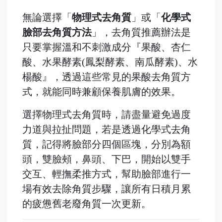
無論選擇「
物理式去角質
」或「
化學式
臉部去角質方法
」，去角質推薦辦法是
只要掌握溫和不刺激成分『果酸、杏仁
酸、水果酵素(鳳梨酵素、南瓜酵素)、水
楊酸』，透過這些常見的果酸去角質方
式，就能同時兼顧保養肌膚的效果。
選擇物理式去角質時，請盡量避免過度
力道與拉扯問題，若是透過化學式去角
質，記得將臉部分四個區塊，分別為額
頭，雙臉頰，鼻頭、下巴，開始以雙手
交互、輕撫柔推方式，幫助臉部進行一
場有效去除角質步驟，讓所有日積月累
的疲憊舊老廢角質一次更新。