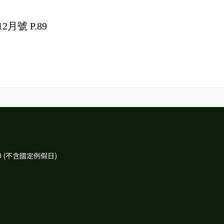
月號 P.89
)
30 (不含國定例假日)