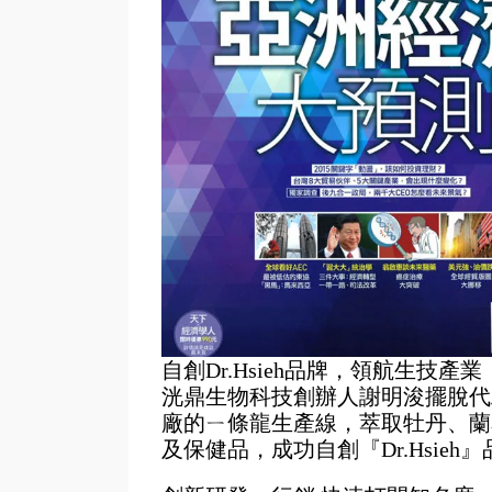
自創Dr.Hsieh品牌，領航生技產業
洸鼎生物科技創辦人謝明浚擺脫代
廠的ㄧ條龍生產線，萃取牡丹、蘭
及保健品，成功自創『Dr.Hsie