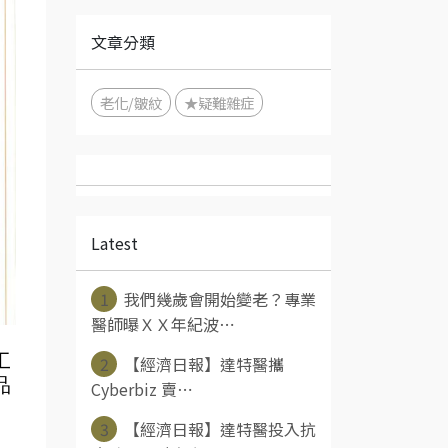
文章分類
老化/皺紋
★疑難雜症
Latest
1
我們幾歲會開始變老？專業
醫師曝ＸＸ年紀波⋯
工
2
【經濟日報】達特醫攜
品
Cyberbiz 賣⋯
3
【經濟日報】達特醫投入抗