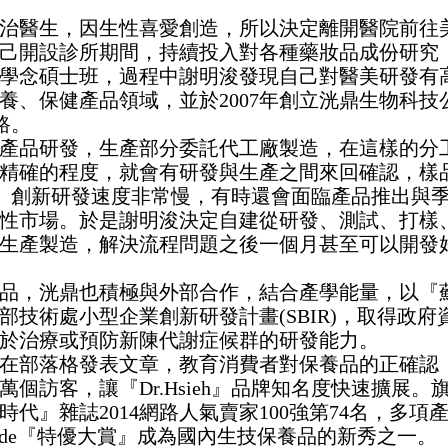
治醫生，因生性喜愛創造，所以決定離開醫院前往
己開設診所期間，持續投入對各種藥妝品成份研究
學念碩士班，過程中謝明浚發現自己對醫美研發有
養、保健產品領域，並於2007年創立洸鼎生物科技
路。
產品研發，生產部分委託代工廠製造，在這樣的分
精確的程度，就會有研發與生產之間來回確認，樣
ieh』創新研發速度非常慢，有時還會面臨產品推出與
性市場。於是謝明浚決定自建從研發、測試、打樣
生產製造，解決流程問題之後一個月甚至可以開發
品，洸鼎也積極與外部合作，結合產學能量，以『
技術處小型企業創新研發計畫(SBIR)，取得政府
於治療或預防新陳代謝症候群的研發能力。
在部落格發表文章，教育消費者對保養品的正確認
個訪客，讓『Dr.Hsieh』品牌知名度快速擴展。
代』雜誌2014網路人氣賣家100強第74名，多項
 Guide『特優大賞』成為國內生技保養品的新秀之一。