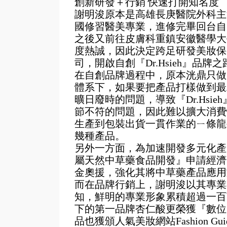
創新研發＋行銷 快速打開知名度
謝明浚原本是高雄長庚醫院外科主
國修習醫美專業，進修完畢回台自
之後又前往皮膚科重鎮安徽醫學大
度熱誠，因此決定跨足研發美妝保
司，開啟自創『Dr.Hsieh』品牌之
在自創品牌過程中，原本洸鼎只做
體系下，如果要把產品打樣做到最
曠日廢時的問題，導致『Dr.Hs
節不符的問題，因此難以擴大消費
生產到包裝出貨一貫作業的ㄧ條龍
幾種產品。
另外一方面，為加速開發多元化產
屬天然中草藥食品開發』申請經濟部
金奧援，強化其將中草藥產品應用
而在品牌行銷上，謝明浚以其專業
知，鮮明的專業形象累積超過一百萬
下的第一品牌杏仁酸更榮獲『數位時
品也獲頒人氣美妝網站Fashion