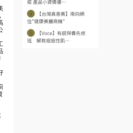
疫 產品小資價優⋯
美
4
【台灣真善美】南向網
，
住"健康美麗商機"
高
公
5
【Voce】有感保養先修
班 解救痘痘性肌⋯
工
品
季
、
好
薊
資
旗
產