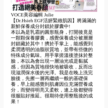
VOCE美容編輯 Julie
【Dr.Hsieh EGF活妍緊緻肌因】將滿滿的
新鮮保養成分封鎖於膠囊中!
本以為是乳霜的圓形瓶身，打開後竟是
一顆顆保養膠囊，感覺保養成分被層層
封鎖藏於其中！擠於手掌上，能感覺到
柔潤透明的油脂狀質地，並帶有些微的
特殊成分氣味。用手掌搓溫後塗抹於整
臉，本以為會出現一層油光或是黏膩
感，但因為質地很快地被吸收，反而出
現滋潤保水後的光澤。我是在晚上洗完
臉後，先擦一層再繼續一般的基礎保
養，早上能感覺到肌膚因位充滿營養成
分，而變得明亮又柔軟，連上妝都變得
很服貼好推延。很期待使用整瓶後的成
果！