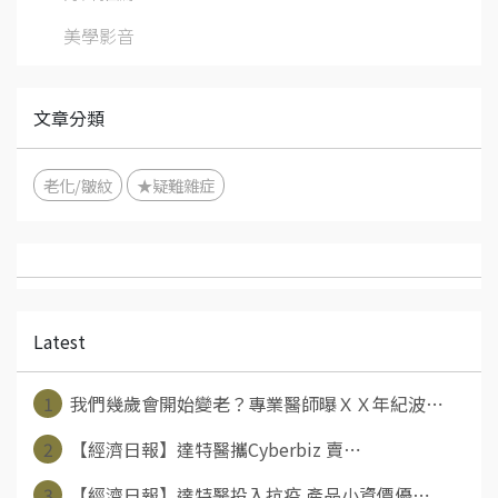
美學影音
文章分類
老化/皺紋
★疑難雜症
Latest
1
我們幾歲會開始變老？專業醫師曝ＸＸ年紀波⋯
2
【經濟日報】達特醫攜Cyberbiz 賣⋯
3
【經濟日報】達特醫投入抗疫 產品小資價優⋯