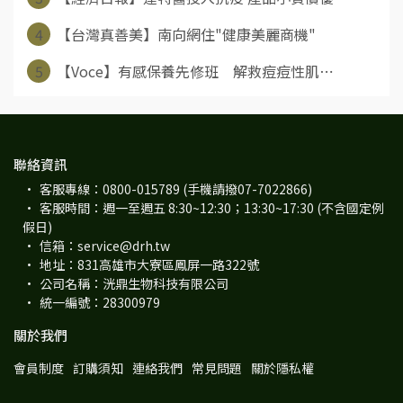
4
【台灣真善美】南向網住"健康美麗商機"
5
【Voce】有感保養先修班 解救痘痘性肌⋯
聯絡資訊
客服專線：0800-015789 (手機請撥07-7022866)
客服時間：週一至週五 8:30~12:30；13:30~17:30 (不含國定例
假日)
信箱：service@drh.tw
地址：831高雄市大寮區鳳屏一路322號
公司名稱：洸鼎生物科技有限公司
統一編號：28300979
關於我們
會員制度
訂購須知
連絡我們
常見問題
關於隱私權