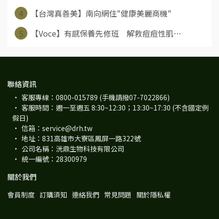
4
【台灣真善美】南向網住"健康美麗商機"
5
【Voce】有感保養先修班 解救痘痘性肌⋯
聯絡資訊
客服專線：0800-015789 (手機請撥07-7022866)
客服時間：週一至週五 8:30~12:30；13:30~17:30 (不含國定例
假日)
信箱：service@drh.tw
地址：831高雄市大寮區鳳屏一路322號
公司名稱：洸鼎生物科技有限公司
統一編號：28300979
關於我們
會員制度
訂購須知
連絡我們
常見問題
關於隱私權