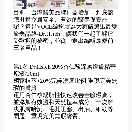
目前，台灣醫美品牌日益增加，到底該
怎麼選擇最安全、有效的醫美保養品
呢？這是VOCE編輯就為大家嚴選出最愛
醫美品牌-Dr.Hsieh，讓我們一起了解它
受歡迎的秘密，並從中選出編輯最愛前
三名單品！
第1名 Dr.Hsieh 20%杏仁酸深層煥膚精華
原液/30ml
獨家植萃+20%完美濃度比例 重現完美無
瑕的膚質
運用杏仁酸親脂性快速改善全臉瑕疵，
並添加有效溫和天然植萃成分，一次解
決肌膚暗沉、毛孔阻塞、出油、細紋等
問題，重現完美無瑕膚質。