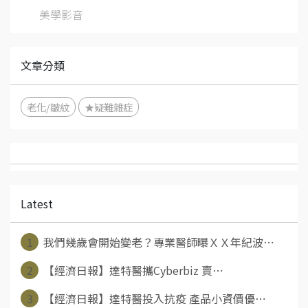
美學影音
文章分類
老化/皺紋
★疑難雜症
Latest
1
我們幾歲會開始變老？專業醫師曝ＸＸ年紀波⋯
2
【經濟日報】達特醫攜Cyberbiz 賣⋯
3
【經濟日報】達特醫投入抗疫 產品小資價優⋯