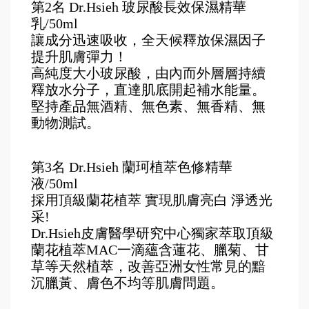
第2名 Dr.Hsieh 玻尿酸長效保濕精華
乳/50ml
讓成分迅速吸收，全天候釋放保濕因子
提升肌膚彈力！
高純度大小玻尿酸，由內而外層層持續
釋放水分子，直達肌底開起補水能量。
堅持產品無酒精、無色素、無香精、無
動物測試。
第3名 Dr.Hsieh 蘭珂植萃色修精華
液/50ml
採用頂級蘭花植萃 實現肌膚亮白 淨透光
采!
Dr.Hsieh皮膚醫學研究中心獨家萃取頂級
蘭花植萃MAC一滴蘊含蓮花、臘菊、甘
草等天然植萃，改善亞洲女性常見的黯
沉臘黃、膚色不均等肌膚問題。