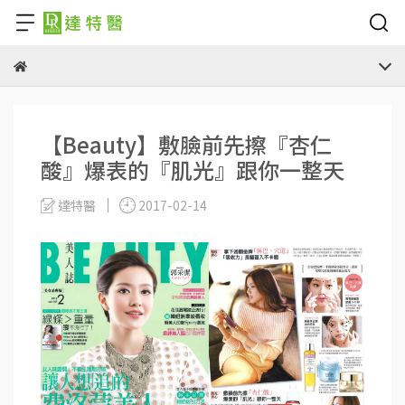
【Beauty】敷臉前先擦『杏仁
酸』爆表的『肌光』跟你一整天
達特醫
2017-02-14