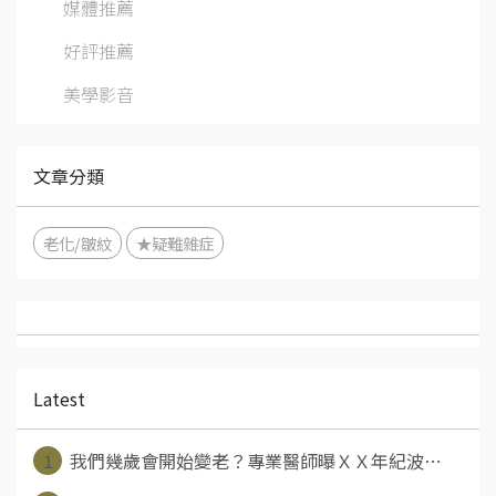
媒體推薦
好評推薦
美學影音
文章分類
老化/皺紋
★疑難雜症
Latest
1
我們幾歲會開始變老？專業醫師曝ＸＸ年紀波⋯