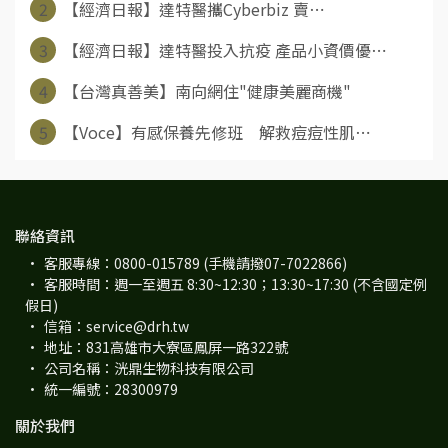
2
【經濟日報】達特醫攜Cyberbiz 賣⋯
3
【經濟日報】達特醫投入抗疫 產品小資價優⋯
4
【台灣真善美】南向網住"健康美麗商機"
5
【Voce】有感保養先修班 解救痘痘性肌⋯
聯絡資訊
客服專線：0800-015789 (手機請撥07-7022866)
客服時間：週一至週五 8:30~12:30；13:30~17:30 (不含國定例
假日)
信箱：service@drh.tw
地址：831高雄市大寮區鳳屏一路322號
公司名稱：洸鼎生物科技有限公司
統一編號：28300979
關於我們