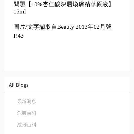
問題【10%杏仁酸深層煥膚精華原液】
15ml
圖片/文字擷取自
Beauty 
2013年02月號 
P.
43
All Blogs
最新消息
危肌百科
成分百科