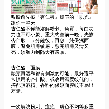
敷臉前先擦『杏仁酸』爆表的『肌光』
跟你一整天
杏仁酸不僅能溶解粉刺、角質，每白功
力也不可小覷。重大約會前一晚，先擦
杏仁酸，５分鐘後，再敷上純保濕面
膜，避免肌膚敏感，敷完肌膚又滑又
亮，續航力到隔天有凍頭。
杏仁酸＋面膜
酸類再溫和都有刺激的可能，最好選平
常慣用的杏仁酸、或改用濃度較低的，
搭配無酒精、香料的保濕面膜較不易出
差錯。
一次解決粉刺、痘疤、膚色不均等多重