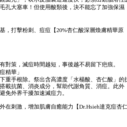
毛孔大塞車！但使用酸類後，決不能忘了加強保濕
基，打擊粉刺、痘痘【20%杏仁酸深層煥膚精華原
有對策，滅痘時間越短，事後越不易留下疤痕。
痘精華」
下重手根除。祭出含高濃度「水楊酸、杏仁酸」的
搭載抗菌、消炎成分，幫助代謝角質、消痘。此外
避免外界干擾加速滅痘力。
在刺激，增加肌膚自癒能力【Dr.Hsieh達克痘杏