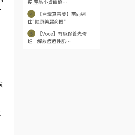
疫 產品小資價優⋯
，
4
【台灣真善美】南向網
住"健康美麗商機"
5
【Voce】有感保養先修
班 解救痘痘性肌⋯
抗
仁