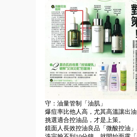
守：油量管制「油肌」
爆痘率比他人高，尤其高溫讓出油
挑選適合控油品，才是上策。
鏡面人長效控油良品「微酸控油」
洗完臉不到10分鐘，就開始面露