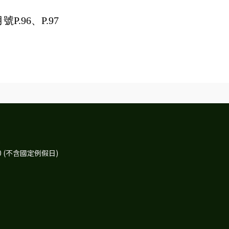
號P.96、P.97
)
30 (不含國定例假日)