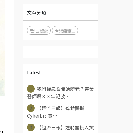
文章分類
老化/皺紋
★疑難雜症
Latest
1
我們幾歲會開始變老？專業
醫師曝ＸＸ年紀波⋯
2
【經濟日報】達特醫攜
。
Cyberbiz 賣⋯
3
【經濟日報】達特醫投入抗
的