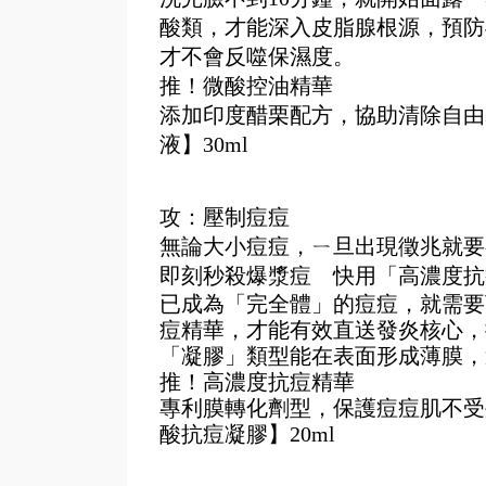
酸類，才能深入皮脂腺根源，預防
才不會反噬保濕度。
推！微酸控油精華
添加印度醋栗配方，協助清除自由
液】30ml
攻：壓制痘痘
無論大小痘痘，ㄧ旦出現徵兆就要
即刻秒殺爆漿痘　快用「高濃度抗
已成為「完全體」的痘痘，就需要
痘精華，才能有效直送發炎核心，
「凝膠」類型能在表面形成薄膜，
推！高濃度抗痘精華
專利膜轉化劑型，保護痘痘肌不受外
酸抗痘凝膠】20ml