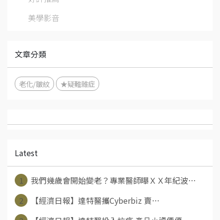
美學影音
文章分類
老化/皺紋
★疑難雜症
Latest
1
我們幾歲會開始變老？專業醫師曝ＸＸ年紀波⋯
2
【經濟日報】達特醫攜Cyberbiz 賣⋯