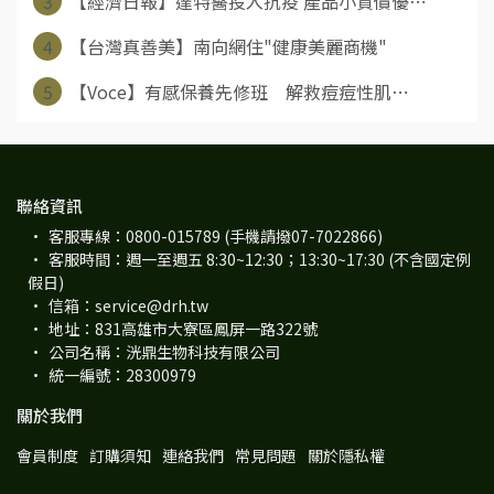
3
【經濟日報】達特醫投入抗疫 產品小資價優⋯
4
【台灣真善美】南向網住"健康美麗商機"
5
【Voce】有感保養先修班 解救痘痘性肌⋯
聯絡資訊
客服專線：0800-015789 (手機請撥07-7022866)
客服時間：週一至週五 8:30~12:30；13:30~17:30 (不含國定例
假日)
信箱：service@drh.tw
地址：831高雄市大寮區鳳屏一路322號
公司名稱：洸鼎生物科技有限公司
統一編號：28300979
關於我們
會員制度
訂購須知
連絡我們
常見問題
關於隱私權