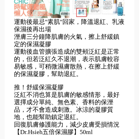
運動後最忌"素肌"回家，降溫退紅、乳液
保濕後再出場
溼膚三分鐘降肌膚的火氣，擦上舒緩鎮
定的保濕凝膠
運動後血管擴張造成的雙頰泛紅是正常
的，但若泛紅久不退潮，表示肌膚較容
易敏感，可稍微濕膚散熱，在擦上舒緩
的保濕凝膠，幫助退紅。
推！舒緩保濕凝膠
泛紅不消也算是肌膚的敏感情形，最好
選擇成分單純、無色素、香料的保溼
品，才不會造成刺激。冰涼的凝膠質
地，也能幫助鎮定退紅。
回復肌膚修護能力，減少皮膚受損情況
【Dr.Hsieh五倍保濕膠】50ml