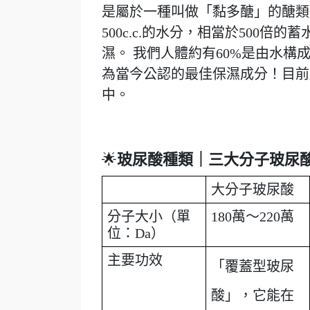
是屬於一種叫做「黏多醣」的醣類
500c.c.的水分，相當於500
濕。 我們人體約有60%是由水
為當今公認的最佳保濕成分！目前
中。
🌟
玻尿酸種類｜三大分子玻尿
大分子玻尿酸
分子大小（單
180萬～220萬
位：Da）
主要功效
「覆蓋型玻尿
酸」，它能在