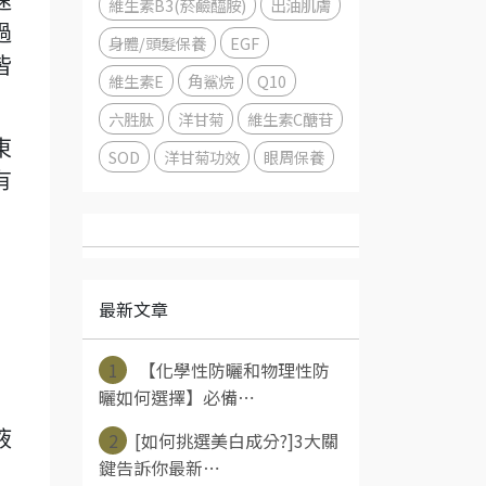
速
維生素B3(菸鹼醯胺)
出油肌膚
過
身體/頭髮保養
EGF
皆
維生素E
角鯊烷
Q10
六胜肽
洋甘菊
維生素C醣苷
東
SOD
洋甘菊功效
眼周保養
有
最新文章
1
【化學性防曬和物理性防
曬如何選擇】必備⋯
2
[如何挑選美白成分?]3大關
液
鍵告訴你最新⋯