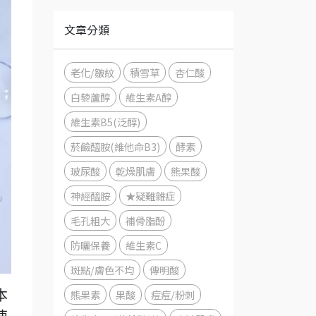
文章分類
老化/皺紋
積雪草
杏仁酸
白藜蘆醇
維生素A醇
維生素B5(泛醇)
菸鹼醯胺(維他命B3)
酵素
玻尿酸
乾燥肌膚
熊果酸
神經醯胺
★疑難雜症
毛孔粗大
補骨脂酚
防曬保養
維生素C
斑點/膚色不均
傳明酸
熊果素
果酸
痘痘/粉刺
本